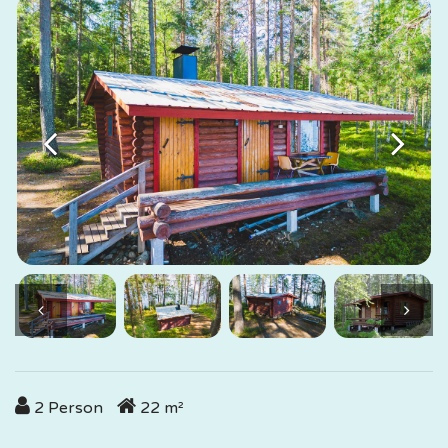
2
Person
22
m²