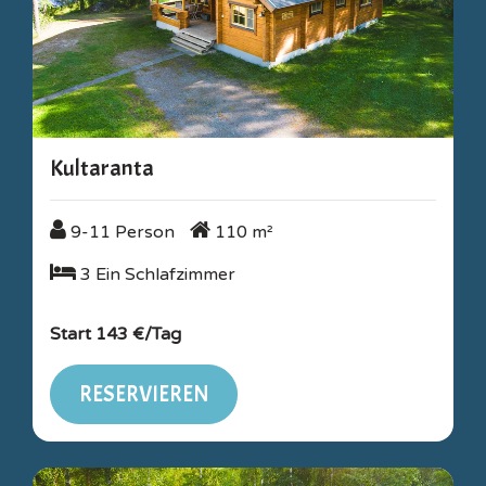
Kultaranta
9-11 Person
110 m²
9-11 Person
110 m²
3 Ein Schlafzimmer
3 Ein Schlafzimmer
Start 143 €/Tag
RESERVIEREN