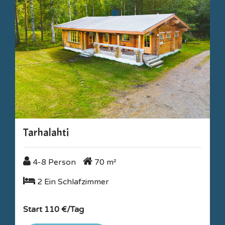
Tarhalahti
4-8 Person
70 m²
4-8 Person
70 m²
2 Ein Schlafzimmer
2 Ein Schlafzimmer
Start 110 €/Tag