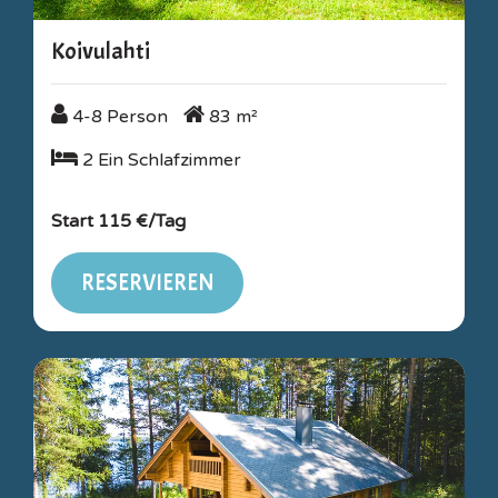
Koivulahti
4-8 Person
83 m²
4-8 Person
83 m²
2 Ein Schlafzimmer
2 Ein Schlafzimmer
Start 115 €/Tag
RESERVIEREN