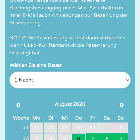
Ukko-Koli Rantamökit sendet Ihnen eine
Buchungsbestätigung per E-Mail. Sie erhalten in
Ihrer E-Mail auch Anweisungen zur Bezahlung der
Reservierung.
NOTIZ! Die Reservierung ist erst dann verbindlich,
wenn Ukko-Koli Rantamökit die Reservierung
bestätigt hat.
Wählen Sie eine Dauer
August 2026
Woche
Mo
Di
Mi
Do
Fr
Sa
So
31
27
28
29
30
31
1
2
32
3
4
5
6
7
8
9